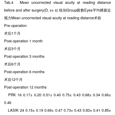
Tab.4 Mean uncorrected visual acuity at reading distance
before and after surgery(D, x± s) 组别Group眼数Eyes平均裸眼近
视力Mean uncorrected visual acuity at reading distance术前
Pre-operation
术后1个月
Post-operation 1 month
术后3个月
Post-operation 3 months
术后6个月
Post-operation 6 months
术后12个月
Post-operation 12 months
PRK 16 0.17± 0.20 0.51± 0.40 0.75± 0.43 0.68± 0.34 0.66±
0.46
LASIK 24 0.15± 0.19 0.69± 0.47 0.73± 0.43 0.83± 0.41 0.85±