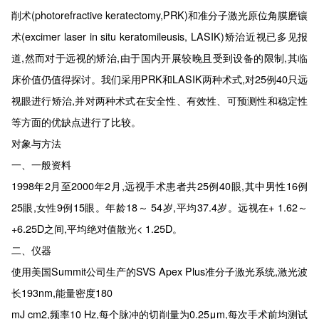
削术(photorefractive keratectomy,PRK)和准分子激光原位角膜磨镶
术(excimer laser in situ keratomileusis, LASIK)矫治近视已多见报
道,然而对于远视的矫治,由于国内开展较晚且受到设备的限制,其临
床价值仍值得探讨。我们采用PRK和LASIK两种术式,对25例40只远
视眼进行矫治,并对两种术式在安全性、有效性、可预测性和稳定性
等方面的优缺点进行了比较。
对象与方法
一、一般资料
1998年2月至2000年2月,远视手术患者共25例40眼,其中男性16例
25眼,女性9例15眼。年龄18～ 54岁,平均37.4岁。远视在+ 1.62～
+6.25D之间,平均绝对值散光< 1.25D。
二、仪器
使用美国Summit公司生产的SVS Apex Plus准分子激光系统,激光波
长193nm,能量密度180
mJ cm2,频率10 Hz,每个脉冲的切削量为0.25μm,每次手术前均测试