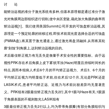
讨 论
能矫治远视的准分子激光系统有多种,但基本原理都是通过准分子激
光对角膜周边部组织进行切削,使中央区变陡,藉此加大角膜的曲率而
矫治远视[1]。我们使用美国Summit公司开发的可蚀盘矫治远视,其
原理是一个预定轮廓的转移过程,即按术前屈光度选择合适的可蚀盘
(PMMA盘),将其置于激光通道上,通过激光将盘消融掉,从而将其轮
廓“刻蚀”到角膜上,达到矫治远视的目的。
术后最佳矫正视力有无丢失是衡量手术安全性的重要指标。由于远
视性PRK存在术后角膜上皮下雾状浑浊(Haze)明显且持续时间长的
特点,因而本组病人术后6个月的平均矫正远视力、术后3、6个月的
平均矫正近视力均明显低于术前,但在术后12个月,无论是PRK还是
LASIK术式,患者平均矫正远、近视力与术前比较差异均无显著意
义。PRK组有2眼最佳矫正视力丢失2行,其中1眼与Haze有关,1眼源
于角膜表面的不规则散光;LASIK组有
3眼最佳矫正视力丢失2行以上,均为带蒂角膜瓣(有部分角膜组织与