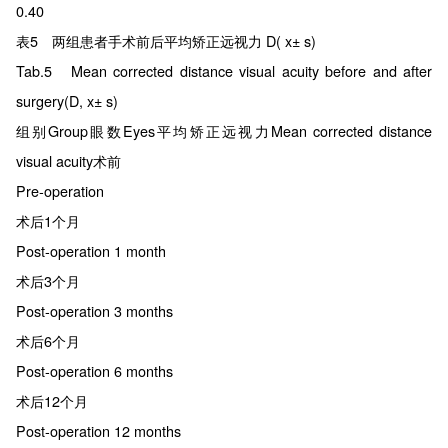
0.40
表5 两组患者手术前后平均矫正远视力 D( x± s)
Tab.5 Mean corrected distance visual acuity before and after
surgery(D, x± s)
组别Group眼数Eyes平均矫正远视力Mean corrected distance
visual acuity术前
Pre-operation
术后1个月
Post-operation 1 month
术后3个月
Post-operation 3 months
术后6个月
Post-operation 6 months
术后12个月
Post-operation 12 months