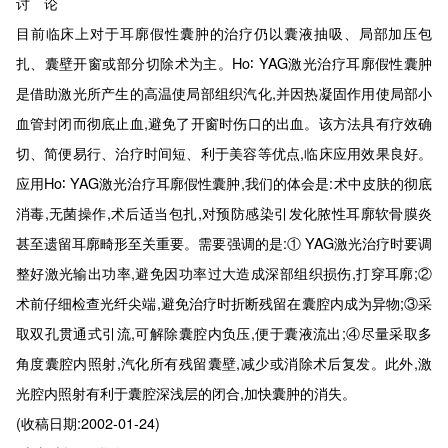
讨 论
目前临床上对于耳廓假性囊肿的治疗仍以囊液抽吸、局部加压包
扎、囊壁开窗或部分切除术为主。Ho∶ YAG激光治疗耳廓假性囊肿
是借助激光所产生的高温使局部组织汽化,并因热凝固作用使局部小
血管封闭而彻底止血,避免了开窗时伤口的出血。该方法具有疗效确
切、简便易行、治疗时间短、利于美容等优点,临床应用效果良好。
应用Ho∶ YAG激光治疗耳廓假性囊肿,我们的体会是:术中皮肤的彻底
消毒,无菌操作,术后适当包扎,对预防感染引发化脓性耳廓软骨膜炎
甚至遗留耳廓畸形至关重要。需要强调的是:① YAG激光治疗时要调
整好激光输出功率,避免因功率过大造成深部组织损伤,打穿耳廓;②
术前仔细检查光纤尖端,避免治疗时折断残留在囊腔内成为异物;③采
取双孔贯通式引流,可解除囊腔内负压,便于囊液流出;④尽量采取多
角度囊腔内照射,汽化所有残留囊壁,减少或消除术后复发。此外,激
光腔内照射有利于囊腔深浅层的闭合,加快囊肿的消失。
(收稿日期:2002-01-24)