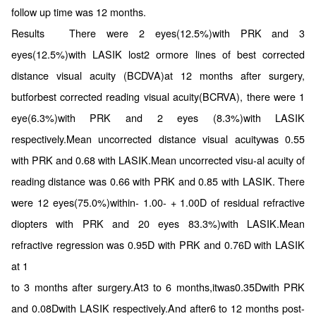
follow up time was 12 months.
Results There were 2 eyes(12.5%)with PRK and 3
eyes(12.5%)with LASIK lost2 ormore lines of best corrected
distance visual acuity (BCDVA)at 12 months after surgery,
butforbest corrected reading visual acuity(BCRVA), there were 1
eye(6.3%)with PRK and 2 eyes (8.3%)with LASIK
respectively.Mean uncorrected distance visual acuitywas 0.55
with PRK and 0.68 with LASIK.Mean uncorrected visu-al acuity of
reading distance was 0.66 with PRK and 0.85 with LASIK. There
were 12 eyes(75.0%)within- 1.00- + 1.00D of residual refractive
diopters with PRK and 20 eyes 83.3%)with LASIK.Mean
refractive regression was 0.95D with PRK and 0.76D with LASIK
at 1
to 3 months after surgery.At3 to 6 months,itwas0.35Dwith PRK
and 0.08Dwith LASIK respectively.And after6 to 12 months post-