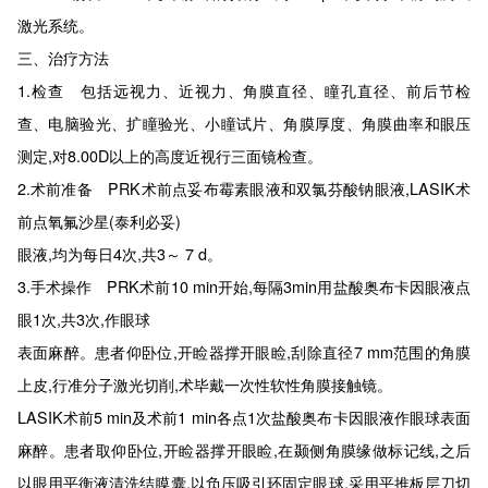
激光系统。
三、治疗方法
1.检查 包括远视力、近视力、角膜直径、瞳孔直径、前后节检
查、电脑验光、扩瞳验光、小瞳试片、角膜厚度、角膜曲率和眼压
测定,对8.00D以上的高度近视行三面镜检查。
2.术前准备 PRK术前点妥布霉素眼液和双氯芬酸钠眼液,LASIK术
前点氧氟沙星(泰利必妥)
眼液,均为每日4次,共3～ 7 d。
3.手术操作 PRK术前10 min开始,每隔3min用盐酸奥布卡因眼液点
眼1次,共3次,作眼球
表面麻醉。患者仰卧位,开睑器撑开眼睑,刮除直径7 mm范围的角膜
上皮,行准分子激光切削,术毕戴一次性软性角膜接触镜。
LASIK术前5 min及术前1 min各点1次盐酸奥布卡因眼液作眼球表面
麻醉。患者取仰卧位,开睑器撑开眼睑,在颞侧角膜缘做标记线,之后
以眼用平衡液清洗结膜囊,以负压吸引环固定眼球,采用平推板层刀切