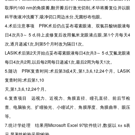
取厚约160 nm的角膜瓣,翻开瓣后行激光切削,术毕将瓣复位并以眼
科平衡液冲洗瓣下,吸净切口周边水分,无菌纱布包眼。
4.术后注意事项 PRK术后仍点妥布霉素眼液、双氯芬酸钠眼液每
日4次共3～ 5 d,待上皮修复后改用氟米龙眼液点眼,第1个月每天4
次,逐月递减1次,到第5个月时改为隔日1次。
LASIK术后第2天开始点妥布霉素眼液每日4次共3～ 5 d,艾氟龙眼液
每日4次共2周,以后每2周每日递减1次,最后2周为每天1次。
5.随访 PRK复查时间:术后第3或4天,第1,3,6,12,24个月。LASIK
复查时间:术后第1,10
天,第1,3,6,12,24个月。
6.复查项目 远视力、近视力、角膜直径、瞳孔直径、前后节检
查、电脑验光、扩瞳验光、小瞳试片、角膜厚度、角膜曲率、眼压
等。
7.统计学处理 结果用Microsoft Excel 97软件统计,数据以 x± s表
示,显著性检验采用t检验。