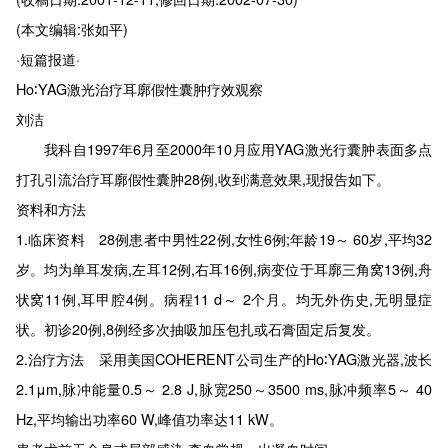
(本文编辑:张如平)
·短篇报道·
Ho∶YAG激光治疗耳廓假性囊肿疗效观察
刘洁
我科自1997年6月至2000年10月应用YAG激光行囊肿表面多点
打孔引流治疗耳廓假性囊肿28例,收到满意效果,现报告如下。
资料和方法
1.临床资料 28例患者中男性22例,女性6例;年龄19～ 60岁,平均32
岁。均为单耳发病,左耳12例,右耳16例,病变位于耳廓三角窝13例,舟
状窝11例,耳甲腔4例。病程11 d～ 2个月。均无外伤史,无明显症
状。初诊20例,8例经多次抽吸加压包扎或石膏固定后复发。
2.治疗方法 采用美国COHERENT公司生产的Ho∶YAG激光器,波长
2.1μm,脉冲能量0.5～ 2.8 J,脉宽250～3500 ms,脉冲频率5～ 40
Hz,平均输出功率60 W,峰值功率达11 kW。