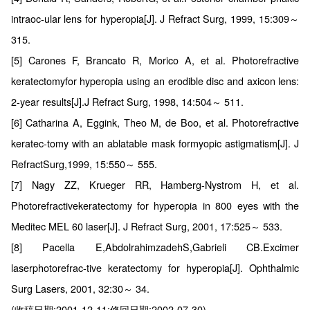
intraoc-ular lens for hyperopia[J]. J Refract Surg, 1999, 15:309～
315.
[5] Carones F, Brancato R, Morico A, et al. Photorefractive
keratectomyfor hyperopia using an erodible disc and axicon lens:
2-year results[J].J Refract Surg, 1998, 14:504～ 511.
[6] Catharina A, Eggink, Theo M, de Boo, et al. Photorefractive
keratec-tomy with an ablatable mask formyopic astigmatism[J]. J
RefractSurg,1999, 15:550～ 555.
[7] Nagy ZZ, Krueger RR, Hamberg-Nystrom H, et al.
Photorefractivekeratectomy for hyperopia in 800 eyes with the
Meditec MEL 60 laser[J]. J Refract Surg, 2001, 17:525～ 533.
[8] Pacella E,AbdolrahimzadehS,Gabrieli CB.Excimer
laserphotorefrac-tive keratectomy for hyperopia[J]. Ophthalmic
Surg Lasers, 2001, 32:30～ 34.
(收稿日期:2001-12-11;修回日期:2002-07-30)