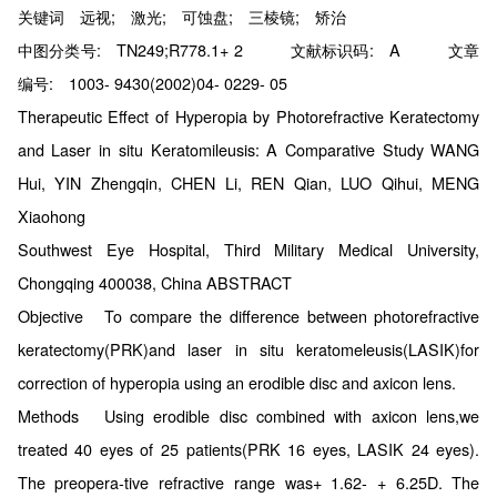
关键词 远视; 激光; 可蚀盘; 三棱镜; 矫治
中图分类号: TN249;R778.1+ 2 文献标识码: A 文章
编号: 1003- 9430(2002)04- 0229- 05
Therapeutic Effect of Hyperopia by Photorefractive Keratectomy
and Laser in situ Keratomileusis: A Comparative Study WANG
Hui, YIN Zhengqin, CHEN Li, REN Qian, LUO Qihui, MENG
Xiaohong
Southwest Eye Hospital, Third Military Medical University,
Chongqing 400038, China ABSTRACT
Objective To compare the difference between photorefractive
keratectomy(PRK)and laser in situ keratomeleusis(LASIK)for
correction of hyperopia using an erodible disc and axicon lens.
Methods Using erodible disc combined with axicon lens,we
treated 40 eyes of 25 patients(PRK 16 eyes, LASIK 24 eyes).
The preopera-tive refractive range was+ 1.62- + 6.25D. The