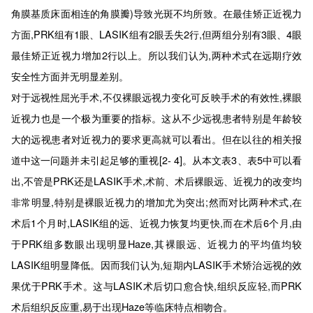
角膜基质床面相连的角膜瓣)导致光斑不均所致。在最佳矫正近视力
方面,PRK组有1眼、LASIK组有2眼丢失2行,但两组分别有3眼、4眼
最佳矫正近视力增加2行以上。所以我们认为,两种术式在远期疗效
安全性方面并无明显差别。
对于远视性屈光手术,不仅裸眼远视力变化可反映手术的有效性,裸眼
近视力也是一个极为重要的指标。这从不少远视患者特别是年龄较
大的远视患者对近视力的要求更高就可以看出。但在以往的相关报
道中这一问题并未引起足够的重视[2- 4]。从本文表3、表5中可以看
出,不管是PRK还是LASIK手术,术前、术后裸眼远、近视力的改变均
非常明显,特别是裸眼近视力的增加尤为突出;然而对比两种术式,在
术后1个月时,LASIK组的远、近视力恢复均更快,而在术后6个月,由
于PRK组多数眼出现明显Haze,其裸眼远、近视力的平均值均较
LASIK组明显降低。因而我们认为,短期内LASIK手术矫治远视的效
果优于PRK手术。这与LASIK术后切口愈合快,组织反应轻,而PRK
术后组织反应重,易于出现Haze等临床特点相吻合。