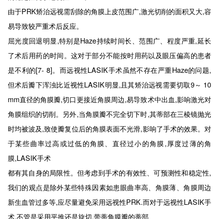
由于PRK矫治远视需刮除的角膜上皮范围广,激光切削的面积又大,容
易导致较严重术后反应。
屈光度回退明显,特别是Haze持续时间长、范围广、程度严重,延长
了术后用药的时间。这对于部分不能按时用药以及眼压偏高的患者
是不利的[7- 8]。而远视性LASIK手术虽然不存在严重Haze的问题,
但术后瓣下浑浊比近视性LASIK明显,且其矫治远视需要切取9～ 10
mm直径的角膜瓣,切口更接近角膜周边,易导致术中出血,影响激光对
角膜组织的切削。另外,当角膜瓣不完全切下时,其蒂部在三棱镜抛光
时均被波及,致使瓣复位后的角膜表面不光滑,影响了手术的效果。对
于某些曲率过高或过低的角膜、直径过小的角膜,厚度过薄的角
膜,LASIK手术
都有其自身的局限性。但考虑到手术的有效性、可预测性和稳定性,
我们的观点是除外某些特殊因素如患眼曲率高、角膜薄、角膜周边
新生血管过多等,应尽量避免采用远视性PRK.而对于远视性LASIK手
术,不管是采用平推还是旋切,带蒂角膜瓣的蒂部