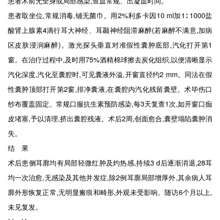
患者术前无全身或局部感染,查血常规、出凝血时间。
患者取坐位,常规消毒,铺无菌巾。用2%利多卡因10 ml加1∶ 1000盐
酸肾上腺素4滴行耳大神经、耳颞神经阻滞麻醉(若麻醉不满意,加病
区皮肤浸润麻醉)。激光探头垂直对准假性囊肿底部,汽化打开第1
窗。在治疗过程中,及时用75%酒精棉球擦去炭化组织,以便清晰显示
汽化深度,汽化至囊腔时,可见囊液外溢,开窗直径约2 mm。同法在假
性囊肿顶部打开第2窗,排净囊液,在囊腔内汽化残留囊壁。术毕伤口
纱布覆盖固定。常规口服抗生素预防感染,每3天复查1次,如开窗口痂
皮堵塞,予以清理,挤出囊腔残液。术后2周,创面愈合,囊壁塌陷囊肿消
失。
结 果
术后患侧耳廓均有局部轻微红肿及灼热感,持续3 d后逐渐消退,28耳
均一次治愈,无感染及其他并发症,除2例耳廓局部增厚外,其余病人耳
廓外形恢复正常,无明显瘢痕和畸形,外观未受影响。随访6个月以上,
未见复发。